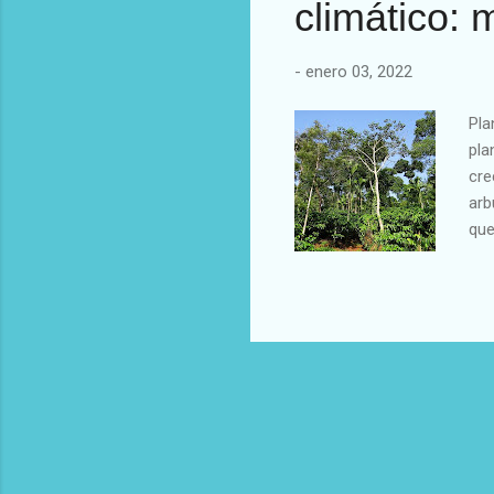
climático: 
-
enero 03, 2022
Pla
pla
cre
arb
que
la 
no 
ent
Pan
Pan
ser
ree
pol
pla