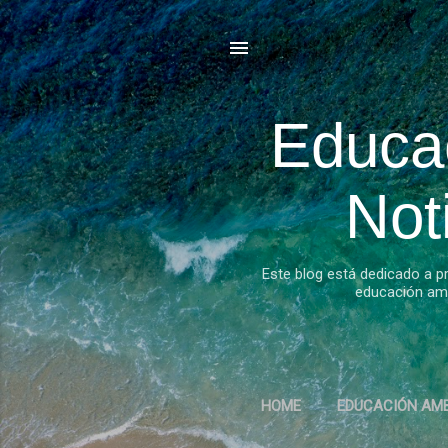
Educa
Not
Este blog está dedicado a p
educación amb
HOME
EDUCACIÓN AMB