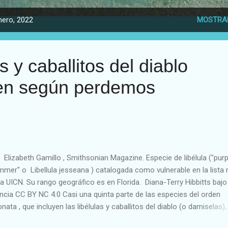
RRA
MI PAÍS - LA REPÚBLICA DOMINICANA.
MÁS…
POE
nero, 2022
MOSTRA
s y caballitos del diablo
en según perdemos
 Elizabeth Gamillo , Smithsonian Magazine. Especie de libélula ("purp
mmer" o Libellula jesseana ) catalogada como vulnerable en la lista 
la UICN. Su rango geográfico es en Florida. Diana-Terry Hibbitts bajo
encia CC BY NC 4.0 Casi una quinta parte de las especies del orden
nata , que incluyen las libélulas y caballitos del diablo (o damiselas),
do están en peligro de extinción, según una nueva y alarmante