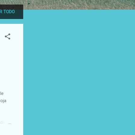
SÍA DOMINICANA
R TODO
le
roja
 del