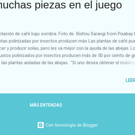
muchas piezas en el juego
ntación de café bajo sombra. Foto de Bishnu Sarangi from Pixabay
ntas polinizadas por insectos producen más Las plantas de café pu
cer y producir solas, pero les va mejor con la ayuda de las abejas. L
ustos polinizados por insectos producen más de 50 por ciento de g
 las plantas aisladas de las abejas. "Si uno desea obtener el máxim
cosecha de café, entonces debe mantener un poco del hábitat natura
hacer aplicaciones de insecticidas en los alrededores," dice el
LEE
omólogo David Roubik del Smithsonian Tropical Research Institute e
amá. Roubik encontró que los principales polinizadores del café en
amá eran las introducidas abejas africanas. "Esta abeja de África p
MÁS ENTRADAS
 el polinizador más importante de esta planta africana - es un
ncuentro," dice. Los insectos probablemente aumentan la cantidad 
en que es transferido. Tradicionalmente, el café se siembra en
Con tecnología de Blogger
ntaciones mixtas, con otras especie...