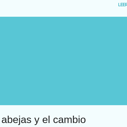
luación de la Lista Roja de Especies Amenazadas de la Unión
LEE
ernacional para la Conservación de la Naturaleza ( UICN ). Los insec
enden de humedales (pantanos, ciénagas, marismas) y ríos de flujo 
a reproducirse y sobrevivir. Del mismo modo, las libélulas y caballitos
blo son cruciales para los ecosistemas de humedales porque come
quitos tanto en su etapa de ninfa como de adultos y sirven como
sas para aves y peces. Pero la destrucción de estos hábitats está
ulsando la disminución de la población de es...
s abejas y el cambio