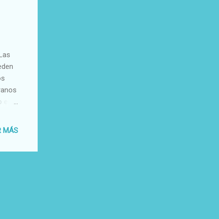
 Las
eden
os
ranos
o en
l y
R MÁS
n
arece
de