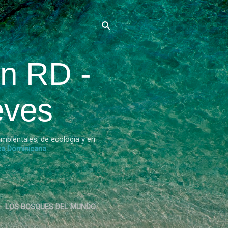
n RD -
eves
mbientales, de ecología y en
ca Dominicana
.
LOS BOSQUES DEL MUNDO