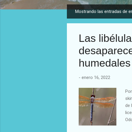
EL PLANETA TIE
Mostrando las entradas de e
E
n
t
Las libélula
r
a
desaparec
d
a
humedales
s
-
enero 16, 2022
Por
ski
de 
lic
Odo
mun