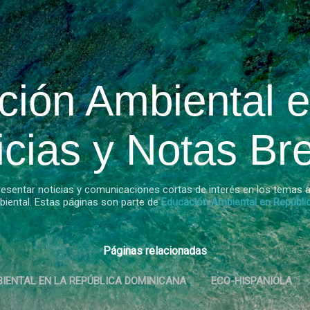
Ir al contenido principal
ción Ambiental e
icias y Notas Br
resentar noticias y comunicaciones cortas de interés en los temas a
iental. Estas páginas son parte de
Educación Ambiental en Repúbli
Páginas relacionadas
IENTAL EN LA REPÚBLICA DOMINICANA
ECO-HISPANIOLA