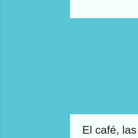
eva
Int
dep
par
dia
mos
pre
imp
El café, la