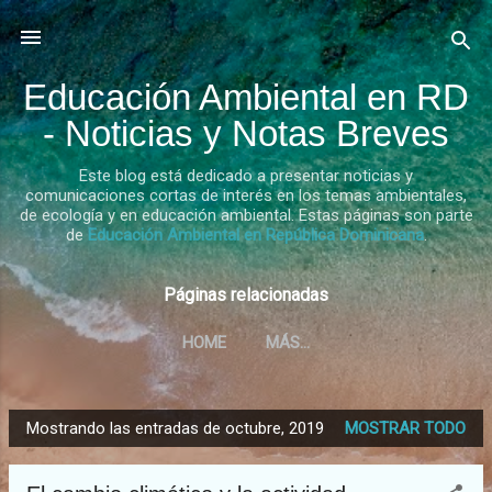
Ir al contenido principal
Educación Ambiental en RD
- Noticias y Notas Breves
Este blog está dedicado a presentar noticias y
comunicaciones cortas de interés en los temas ambientales,
de ecología y en educación ambiental. Estas páginas son parte
de
Educación Ambiental en República Dominicana
.
Páginas relacionadas
HOME
MÁS…
Mostrando las entradas de octubre, 2019
MOSTRAR TODO
E
n