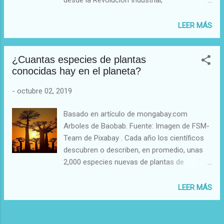
nativas y, al contrario de lo que ocurre en
especialmente en las últimas décadas. Por
islas caribeñas de menor tamaño, en Puerto
este motivo, la demanda de alimento para
LEER MÁS
Rico hay muchos ríos – 46, para ser
satisfacer sus necesidades no deja de
exactos. Numerosos peces exóticos,
incrementarse. La agricultura y la ganadería
introducidos por los humanos durante el
¿Cuantas especies de plantas
tienen la difícil tarea de alimentar a una
siglo pasado, com...
conocidas hay en el planeta?
población mundial en continuo crecimiento.
Bajo el sistema productivo agrícola actual,
-
octubre 02, 2019
los fertilizantes nitrogenados inorgánicos
son esenciales para mantener e incrementar
Basado en artículo de mongabay.com
los altos rendimientos de los cultivos. Sin
Arboles de Baobab. Fuente: Imagen de FSM-
embargo, la síntesis y aplicación de
Team de Pixabay . Cada año los científicos
fertilizantes nitrogenados implica una serie
descubren o describen, en promedio, unas
de efectos negativos. Entre ellos, destaca la
2,000 especies nuevas de plantas de
producción de gases contaminantes como
acuerdo al reporte “ Estado de las Plantas
el óxido nitroso (N₂O), el amoníaco (NH₃) o
del Mundo (State of the World’s Plants)”,
LEER MÁS
los óxidos de nitrógeno (NOₓ). El óxido
producido por investigadores del Royal
nitroso es un potente gas de efecto
Botanic Garden en Kew, Londres, Inglaterra.
invernadero (hasta 300 veces más potente
Los países donde más se descubren nuevas