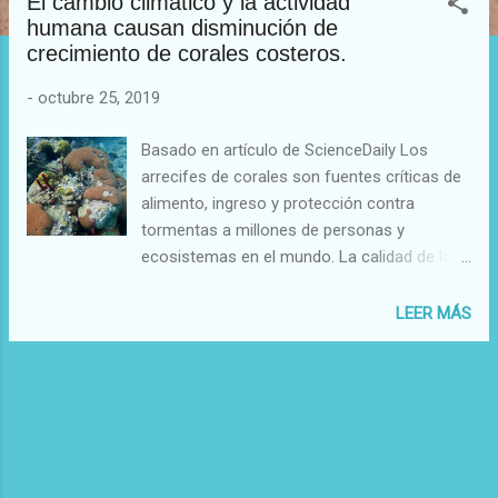
El cambio climático y la actividad
t
humana causan disminución de
r
crecimiento de corales costeros.
a
d
-
octubre 25, 2019
a
Basado en artículo de ScienceDaily Los
s
arrecifes de corales son fuentes críticas de
alimento, ingreso y protección contra
tormentas a millones de personas y
ecosistemas en el mundo. La calidad de los
arrecifes de corales son un termómetro de
la calidad del medio ambiente en lo que
LEER MÁS
respecta a cambios de temperaturas del
agua del mar y la calidad química de la
misma. Una nueva investigación publicada en
la revista Global ChangeBiology compara las
tazas de crecimiento de dos especies
comunes de corales en el Caribe,
Siderastrea siderea y Pseudodiploria