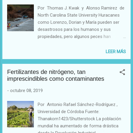
Por Thomas J. Kwak y Alonso Ramirez de
North Carolina State University Huracanes
como Lorenzo, Dorian y María pueden ser
desastrosos para los humanos y sus
propiedades, pero algunos peces han
evolucionado exitosamente en estos climas
severos. Las inundaciones que provocaron
LEER MÁS
huracán María en Puerto Rico en 2017
resultaron desastrosas para los residentes.
Fertilizantes de nitrógeno, tan
Pero para los peces fueron nativos fueron
imprescindibles como contaminantes
un alivio después de muchos años de
sequía. Reuters/Alvin Baez Nuestro equipo
-
octubre 08, 2019
científico estudia cómo los eventos
climáticos extremos afectan a los peces de
Por Antonio Rafael Sánchez-Rodríguez ,
río en Puerto Rico . La isla es ideal para
Universidad de Córdoba Fuente:
examinar los efectos ambientales y
Thanakorn1423/Shutterstock La población
humanos sobre los peces de agua dulce, ya
mundial ha aumentado de forma drástica
que Puerto Rico tiene solo nueve especies
desde la Revolución Industrial,