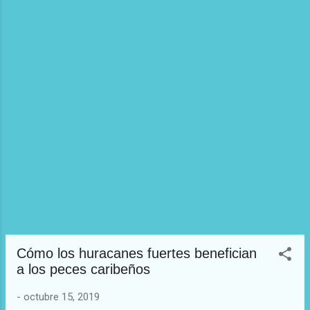
strigosa . Estas especies fueron evaluadas
en dos zonas: una zona de arrecifes
costeros y otro lejos de la costa en la
barrera de corales mesoamericana en
Belice, la segunda barrera coralífera más
grande del mundo. Mientras los corales
costeros siempre han crecido más
rápidamente que los que están lejos de la
costa, en la última década ha habido una
disminución de la velocidad de crecimiento
de estos corales. Sin embargo, en los c...
Cómo los huracanes fuertes benefician
a los peces caribeños
-
octubre 15, 2019