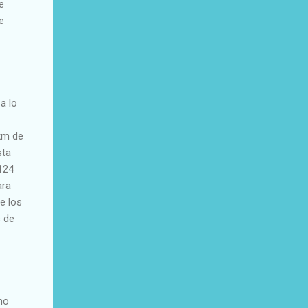
e
e
a lo
km de
sta
124
ara
e los
s de
mo