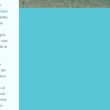
l
lobal
ribe,
na
mpre
o una
de la
n
 del
ídos
 el
ción
mete
en