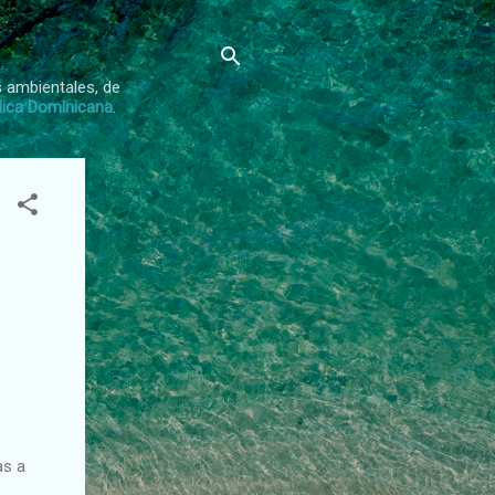
s ambientales, de
lica Dominicana
.
as a