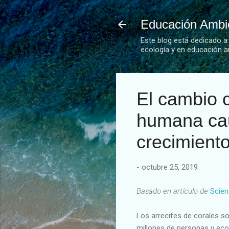
Educación Ambie
Este blog está dedicado a
ecología y en educación a
El cambio c
humana cau
crecimiento
-
octubre 25, 2019
Basado en artículo de
Scien
Los arrecifes de corales so
millones de personas y eco