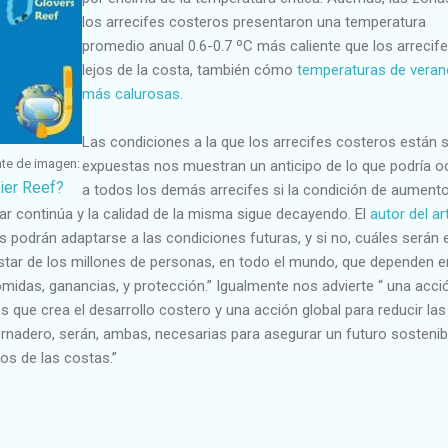
los arrecifes costeros presentaron una temperatura
promedio anual 0.6-0.7 ºC más caliente que los arrecif
lejos de la costa, también cómo
temperaturas de veran
más calurosas.
Las condiciones a la que los arrecifes costeros están 
nte de imagen:
expuestas nos muestran un anticipo de lo que podría oc
rier Reef?
a todos los demás arrecifes si la condición de aument
ar continúa y la calidad de la misma sigue decayendo. El
autor del ar
es podrán adaptarse a las condiciones futuras, y si no, cuáles serán e
estar de los millones de personas, en todo el mundo, que dependen e
midas, ganancias, y protección.” Igualmente nos advierte “ una acci
s que crea el desarrollo costero y una acción global para reducir las
rnadero, serán, ambas, necesarias para asegurar un futuro sostenib
jos de las costas.”