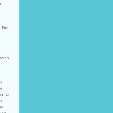
n
a
. Este
.
ras en
es
or
miento
os
ño
s de