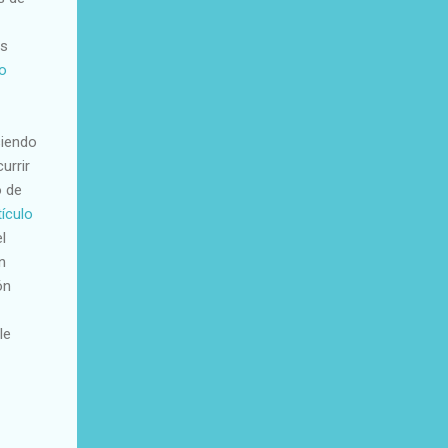
es
o
siendo
urrir
o de
tículo
l
n
ón
le