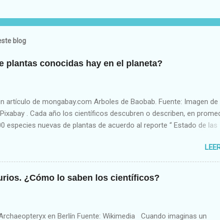
ste blog
 plantas conocidas hay en el planeta?
n artículo de mongabay.com Arboles de Baobab. Fuente: Imagen de
ixabay . Cada año los científicos descubren o describen, en promed
0 especies nuevas de plantas de acuerdo al reporte “ Estado de las
el Mundo (State of the World’s Plants)”, producido por investigadore
LEE
tanic Garden en Kew, Londres, Inglaterra. Los países donde más se
 nuevas especies son Brasil, Australia y China. En total (hasta el úl
de 2017) existen unas 391,000 plantas vasculares actualmente cono
rios. ¿Cómo lo saben los científicos?
iencia. De éstas, un 94%, o unas 369,000 especies, son angiosperma
con flores). De las casi 400,000 especies de plantas, los humanos
ólo unas 31,128 para alimento humano, medicina, recreación, alime
l Archaeopteryx en Berlín Fuente: Wikimedia Cuando imaginas un
, material de construcción, etc. Como se muestra en la siguiente fi