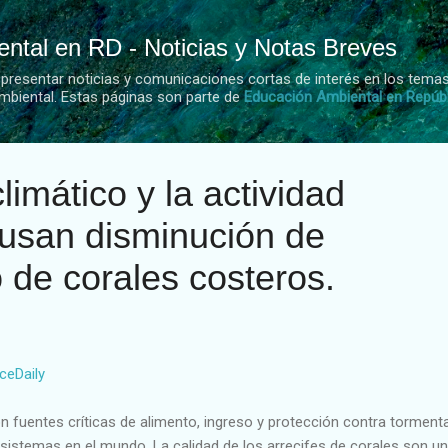
Ir al contenido principal
ntal en RD - Noticias y Notas Breves
 presentar noticias y comunicaciones cortas de interés en los tema
mbiental. Estas páginas son parte de
Educación Ambiental en Repúb
limático y la actividad
san disminución de
 de corales costeros.
ceDaily
n fuentes críticas de alimento, ingreso y protección contra torment
sistemas en el mundo. La calidad de los arrecifes de corales son un