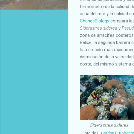
termómetro de la calidad d
agua del mar y la calidad q
ChangeBiology
compara las
Siderastrea siderea
y
Pseudo
zona de arrecifes costeros
Belice, la segunda barrera
han crecido más rápidament
disminución de la velocidad
costa, del mismo sistema co
Siderastrea siderea
.
Foto de
D. Gordon E. Roberts