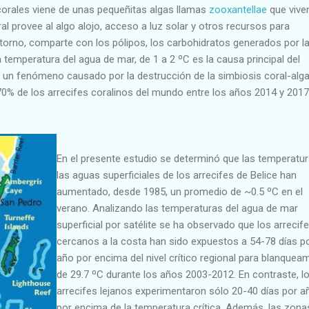
 corales viene de unas pequeñitas algas llamas
zooxantellae
que vive
ral provee al algo alojo, acceso a luz solar y otros recursos para
 retorno, comparte con los pólipos, los carbohidratos generados por l
 temperatura del agua de mar, de 1 a 2 ºC es la causa principal del
 un fenómeno causado por la destrucción de la simbiosis coral-alga
70% de los arrecifes coralinos del mundo entre los años 2014 y 2017
En el presente estudio se determinó que las temperatu
las aguas superficiales de los arrecifes de Belice han
aumentado, desde 1985, un promedio de ~0.5 ºC en el
verano. Analizando las temperaturas del agua de mar
superficial por satélite se ha observado que los arrecif
cercanos a la costa han sido expuestos a 54-78 días p
año por encima del nivel crítico regional para blanquea
de 29.7 ºC durante los años 2003-2012. En contraste, l
arrecifes lejanos experimentaron sólo 20-40 días por a
por encima de la temperatura crítica. Además, las zona