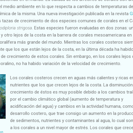
el medio ambiente en lo que respecta a cambios de temperaturas de
uímica de la misma. Una nueva investigación publicada en la revista
G
 tazas de crecimiento de dos especies comunes de corales en el Ca
diploria strigosa
. Estas especies fueron evaluadas en dos zonas: u
 y otro lejos de la costa en la barrera de corales mesoamericana en
 coralífera más grande del mundo. Mientras los corales costeros sie
e que los que están lejos de la costa, en la última década ha habid
 de crecimiento de estos corales. Sin embargo, en los corales lejos 
ralino, no ha habido variación de la velocidad de crecimiento.
Los corales costeros crecen en aguas más calientes y ricas e
nutrientes que los que crecen lejos de la costa. La disminución
crecimiento de éstos es muy posible debido a los cambios tra
por el cambio climático global (aumento de temperatura y
acidificación del agua) y cambios en la actividad humana, como
desarrollo costero, que trae consigo un aumento en la produc
de sedimentos, nutrientes y contaminantes al agua, lo cual so
a los corales a un nivel mayor de estrés. Los corales que crec
on