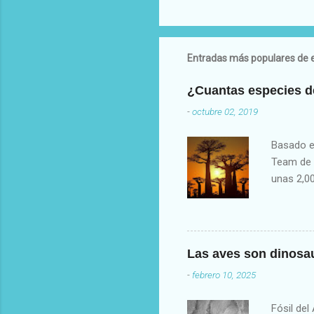
Entradas más populares de e
¿Cuantas especies de
-
octubre 02, 2019
Basado e
Team de P
unas 2,00
Plantas d
Royal Bo
descubren
reporte 
Las aves son dinosau
para la c
-
febrero 10, 2025
(plantas 
usamos s
Fósil de
de ganado