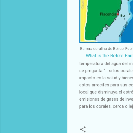
Barrera coralina de Belice. Fue
What is the Belize Bar
temperatura del agua del m
se pregunta “… si los coral
impacto en la salud y bien
estos arrecifes para sus co
local que disminuya el estré
emisiones de gases de inve
para los corales, cerca o le