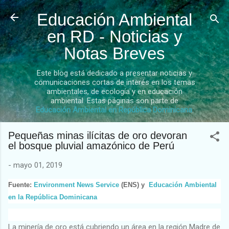
Ir al contenido principal
Educación Ambiental
en RD - Noticias y
Notas Breves
Este blog está dedicado a presentar noticias y
comunicaciones cortas de interés en los temas
ambientales, de ecología y en educación
ambiental. Estas páginas son parte de
Educación Ambiental en República Dominicana
.
Pequeñas minas ilícitas de oro devoran
el bosque pluvial amazónico de Perú
-
mayo 01, 2019
Fuente:
Environment News Service
(ENS) y
Educación Ambiental
en la República Dominicana
La minería de oro está cubriendo un área en la región Madre de