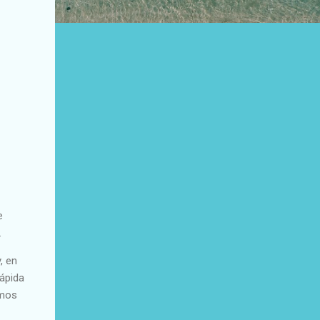
e
.
, en
rápida
omos