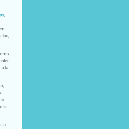
ras
,
 en
adas,
torno
males
 a la
mo;
s
ite
n la
a la