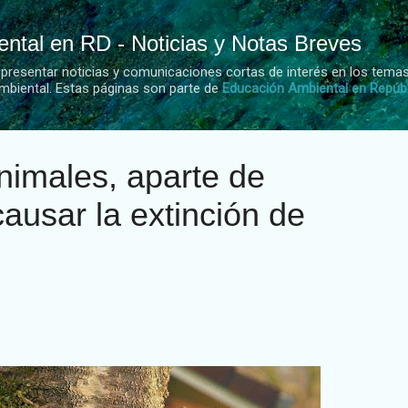
Ir al contenido principal
ntal en RD - Noticias y Notas Breves
 presentar noticias y comunicaciones cortas de interés en los tema
mbiental. Estas páginas son parte de
Educación Ambiental en Repúb
imales, aparte de
ausar la extinción de