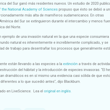
érica del Sur ganó más residentes nuevos. Un estudio de 2020 publi
f the National Academy of Sciences
propuso que ésto se debió a u
orcionadamente más alta de mamíferos sudamericanos. En otras
América del Sur se extinguieron durante el intercambio y menos fue
ca del Norte.
 ejemplo de una invasión natural en la que una especie consumiera
l mundo natural es inherentemente e increíblemente complicado, y se
ad de trabajo para desentrañar los procesos que generalmente est
te están llevando a las especies a la
extinción
a través de activid
estrucción del hábitat y la introducción de especies invasoras. "El h
an dramáticos es en sí mismo una evidencia casi sólida de que est
iferentes a lo que sucedió antes", dijo Blackburn.
cado en LiveScience. Lea el
original en inglés.