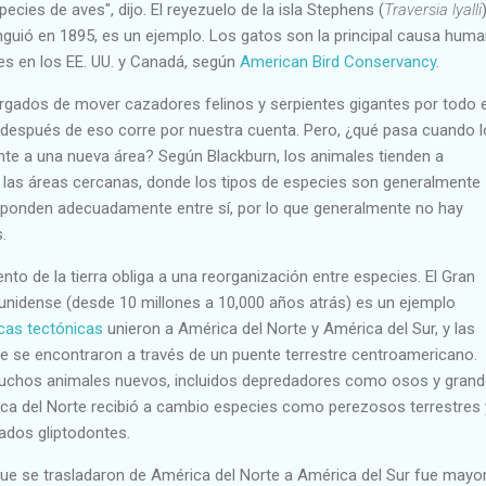
cies de aves", dijo. El reyezuelo de la isla Stephens (
Traversia lyalli
nguió en 1895, es un ejemplo. Los gatos son la principal causa hum
es en los EE. UU. y Canadá, según
American Bird Conservancy
.
gados de mover cazadores felinos y serpientes gigantes por todo e
 después de eso corre por nuestra cuenta. Pero, ¿qué pasa cuando 
te a una nueva área? Según Blackburn, los animales tienden a
 las áreas cercanas, donde los tipos de especies son generalmente
responden adecuadamente entre sí, por lo que generalmente no hay
.
to de la tierra obliga a una reorganización entre especies. El Gran
unidense (desde 10 millones a 10,000 años atrás) es un ejemplo
cas tectónicas
unieron a América del Norte y América del Sur, y las
e se encontraron a través de un puente terrestre centroamericano.
uchos animales nuevos, incluidos depredadores como osos y gran
ica del Norte recibió a cambio especies como perezosos terrestres 
mados gliptodontes.
que se trasladaron de América del Norte a América del Sur fue mayo