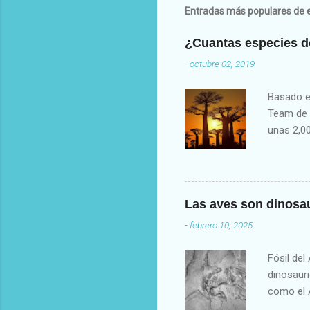
Entradas más populares de e
¿Cuantas especies de
-
octubre 02, 2019
Basado e
Team de P
unas 2,00
Plantas d
Royal Bo
descubren
reporte 
Las aves son dinosau
para la c
-
febrero 10, 2025
(plantas 
usamos s
Fósil de
de ganado
dinosauri
Número d
como el 
acorazad