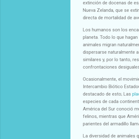
extinción de docenas de espe
Nueva Zelanda, que se exti
directa de mortalidad de av
Los humanos son los encar
planeta. Todo lo que hagan
animales migran naturalmen
dispersarse naturalmente a
similares y, por lo tanto, 
confrontaciones desiguales
Ocasionalmente, el movimien
Intercambio Biótico Estado
destacado de esto; Las
pla
especies de cada continent
América del Sur conoció m
felinos, mientras que Amér
parientes del armadillo lla
La diversidad de animales 