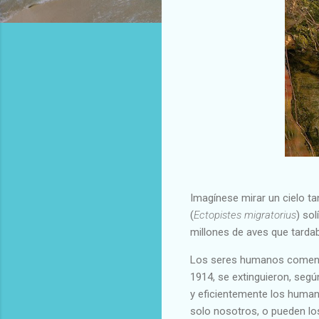
Imagínese mirar un cielo tan
(
Ectopistes migratorius
) so
millones de aves que tarda
Los seres humanos comenza
1914, se extinguieron, segú
y eficientemente los huma
solo nosotros, o pueden lo