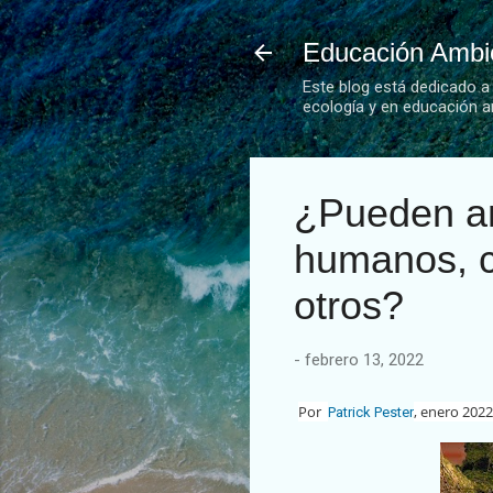
Educación Ambie
Este blog está dedicado a
ecología y en educación a
¿Pueden an
humanos, c
otros?
-
febrero 13, 2022
Por
, enero 2022
Patrick Pester