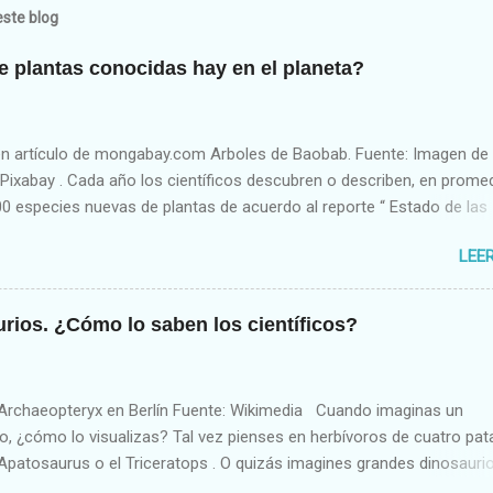
ste blog
 plantas conocidas hay en el planeta?
n artículo de mongabay.com Arboles de Baobab. Fuente: Imagen de
ixabay . Cada año los científicos descubren o describen, en promed
0 especies nuevas de plantas de acuerdo al reporte “ Estado de las
el Mundo (State of the World’s Plants)”, producido por investigadore
LEE
tanic Garden en Kew, Londres, Inglaterra. Los países donde más se
 nuevas especies son Brasil, Australia y China. En total (hasta el úl
de 2017) existen unas 391,000 plantas vasculares actualmente cono
rios. ¿Cómo lo saben los científicos?
iencia. De éstas, un 94%, o unas 369,000 especies, son angiosperma
con flores). De las casi 400,000 especies de plantas, los humanos
ólo unas 31,128 para alimento humano, medicina, recreación, alime
l Archaeopteryx en Berlín Fuente: Wikimedia Cuando imaginas un
, material de construcción, etc. Como se muestra en la siguiente fi
o, ¿cómo lo visualizas? Tal vez pienses en herbívoros de cuatro pat
e plantas conocidas usadas por los humanos en las dif...
Apatosaurus o el Triceratops . O quizás imagines grandes dinosauri
os como el Ankylosaurus o el Stegosaurus . Pero para Jingmai O'C