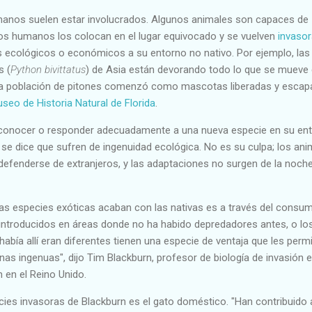
anos suelen estar involucrados. Algunos animales son capaces de
los humanos los colocan en el lugar equivocado y se vuelven
invaso
ecológicos o económicos a su entorno no nativo. Por ejemplo, las
s (
Python bivittatus
) de Asia están devorando todo lo que se mueve
La población de pitones comenzó como mascotas liberadas y escap
seo de Historia Natural de Florida
.
conocer o responder adecuadamente a una nueva especie en su en
se dice que sufren de ingenuidad ecológica. No es su culpa; los ani
defenderse de extranjeros, y las adaptaciones no surgen de la noche
las especies exóticas acaban con las nativas es a través del consu
 introducidos en áreas donde no ha habido depredadores antes, o lo
abía allí eran diferentes tienen una especie de ventaja que les perm
nas ingenuas", dijo Tim Blackburn, profesor de biología de invasión e
 en el Reino Unido.
cies invasoras de Blackburn es el gato doméstico. "Han contribuido 