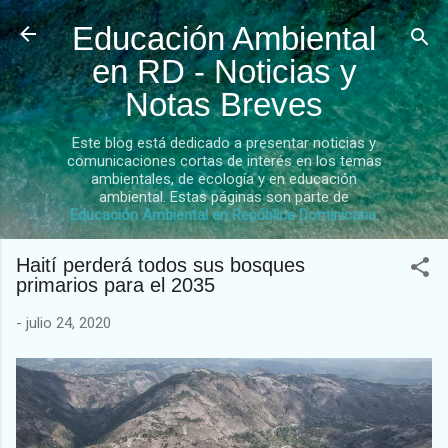
Ir al contenido principal
Educación Ambiental
en RD - Noticias y
Notas Breves
Este blog está dedicado a presentar noticias y
comunicaciones cortas de interés en los temas
ambientales, de ecología y en educación
ambiental. Estas páginas son parte de
Educación Ambiental en República Dominicana
.
Haití perderá todos sus bosques
primarios para el 2035
-
julio 24, 2020