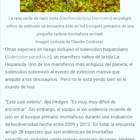
La rana verde de nariz corta (
Eleutherodactylus brevirostris
) en peligro
crítico de extinción se encuentra solo en los bosques primarios de una
pequeña cadena montañosa en Haití.
Imagen cortesía de Claudio Contreras.
Otras especies en riesgo incluyen el solenodon hispanolano
(
Solenodon paradoxus
), un mamífero nativo de la isla La
Hispaniola. Uno de los mamíferos más antiguos del planeta, el
solenodon sobrevivió al evento de extinción masiva que
aniquiló a los dinosaurios. Pero no le está yendo bien en el
mundo de hoy.
"Está casi extinto", dijo Hedges. "Es muy, muy difícil de
encontrar". Sin embargo, el equipo sí vio evidencia reciente de
uno en el bosque primario montañoso durante una evaluación
de biodiversidad hecha entre 2009 y 2015. En total, la encuesta
arrojó 28 especies que son endémicas de montañas
específicas, incluidas varias nuevas especies de ranas. Hedges