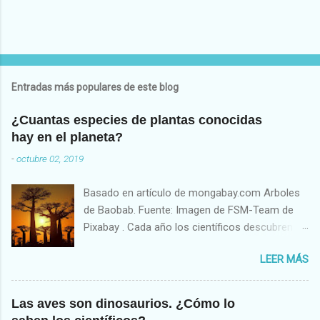
Entradas más populares de este blog
¿Cuantas especies de plantas conocidas
hay en el planeta?
-
octubre 02, 2019
Basado en artículo de mongabay.com Arboles
de Baobab. Fuente: Imagen de FSM-Team de
Pixabay . Cada año los científicos descubren o
describen, en promedio, unas 2,000 especies
LEER MÁS
nuevas de plantas de acuerdo al reporte “
Estado de las Plantas del Mundo (State of the
World’s Plants)”, producido por investigadores
Las aves son dinosaurios. ¿Cómo lo
del Royal Botanic Garden en Kew, Londres,