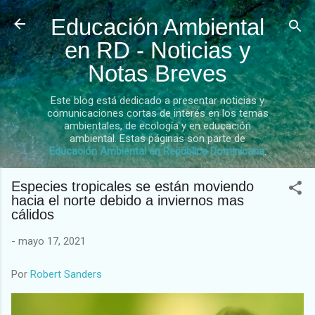
Ir al contenido principal
Educación Ambiental
en RD - Noticias y
Notas Breves
Este blog está dedicado a presentar noticias y
comunicaciones cortas de interés en los temas
ambientales, de ecología y en educación
ambiental. Estas páginas son parte de
Educación Ambiental en República Dominicana
.
Especies tropicales se están moviendo
hacia el norte debido a inviernos mas
cálidos
-
mayo 17, 2021
Por
Robert Sanders