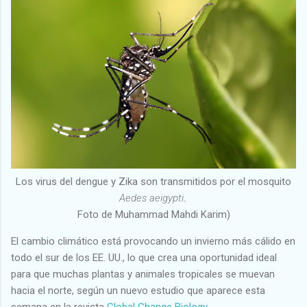
Los virus del dengue y Zika son transmitidos por el mosquito
Aedes aeigypti
.
Foto de Muhammad Mahdi Karim)
El cambio climático está provocando un invierno más cálido en
todo el sur de los EE. UU., lo que crea una oportunidad ideal
para que muchas plantas y animales tropicales se muevan
hacia el norte, según un nuevo estudio que aparece esta
semana en la revista
Global Change Biology
.