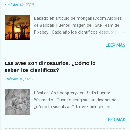
-
octubre 02, 2019
Basado en artículo de mongabay.com Arboles
de Baobab. Fuente: Imagen de FSM-Team de
Pixabay . Cada año los científicos descubren o
describen, en promedio, unas 2,000 especies
LEER MÁS
nuevas de plantas de acuerdo al reporte “
Estado de las Plantas del Mundo (State of the
World’s Plants)”, producido por investigadores
Las aves son dinosaurios. ¿Cómo lo
del Royal Botanic Garden en Kew, Londres,
saben los científicos?
Inglaterra. Los países donde más se descubren
-
febrero 10, 2025
nuevas especies son Brasil, Australia y China.
En total (hasta el último reporte de 2017)
Fósil del Archaeopteryx en Berlín Fuente:
existen unas 391,000 plantas vasculares
Wikimedia Cuando imaginas un dinosaurio,
actualmente conocidas para la ciencia. De
¿cómo lo visualizas? Tal vez pienses en
éstas, un 94%, o unas 369,000 especies, son
herbívoros de cuatro patas como el
angiospermas (plantas con flores). De las casi
LEER MÁS
Apatosaurus o el Triceratops . O quizás
400,000 especies de plantas, los humanos
imagines grandes dinosaurios acorazados
usamos sólo unas 31,128 para alimento