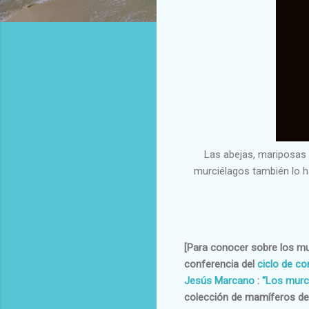
Las abejas, mariposas 
murciélagos también lo h
[Para conocer sobre los mur
conferencia del
ciclo de co
Jesús Marcano
:
“Los murci
colección de mamíferos del