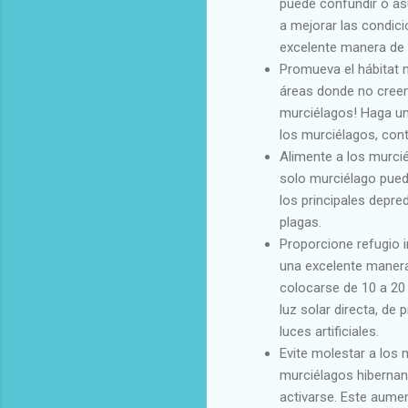
puede confundir o as
a mejorar las condici
excelente manera de 
Promueva el hábitat 
áreas donde no creen
murciélagos! Haga un 
los murciélagos, contr
Alimente a los murcié
solo murciélago pue
los principales depr
plagas.
Proporcione refugio i
una excelente manera
colocarse de 10 a 20 
luz solar directa, de 
luces artificiales.
Evite molestar a los
murciélagos hibernan 
activarse. Este aumen