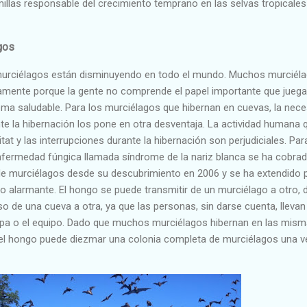
illas responsable del crecimiento temprano en las selvas tropicales
gos
urciélagos están disminuyendo en todo el mundo. Muchos murciél
mente porque la gente no comprende el papel importante que juega
ma saludable. Para los murciélagos que hibernan en cuevas, la nece
nte la hibernación los pone en otra desventaja. La actividad humana 
itat y las interrupciones durante la hibernación son perjudiciales. Par
fermedad fúngica llamada síndrome de la nariz blanca se ha cobrad
de murciélagos desde su descubrimiento en 2006 y se ha extendido 
o alarmante. El hongo se puede transmitir de un murciélago a otro, d
so de una cueva a otra, ya que las personas, sin darse cuenta, llevan
opa o el equipo. Dado que muchos murciélagos hibernan en las mis
, el hongo puede diezmar una colonia completa de murciélagos una v