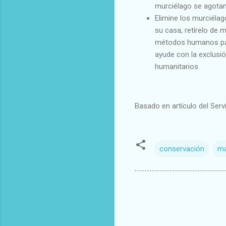
murciélago se agotan 
Elimine los murciéla
su casa, retírelo de 
métodos humanos para
ayude con la exclusi
humanitarios.
Basado en artículo del Serv
conservación
ma