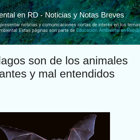
Ir al contenido principal
ntal en RD - Noticias y Notas Breves
 presentar noticias y comunicaciones cortas de interés en los tema
mbiental. Estas páginas son parte de
Educación Ambiental en Repúb
lagos son de los animales
antes y mal entendidos