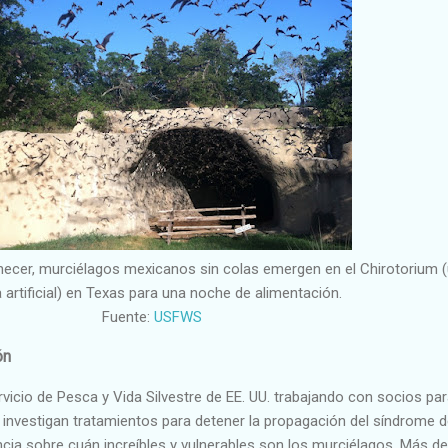
ecer, murciélagos mexicanos sin colas emergen en el Chirotorium 
 artificial) en Texas para una noche de alimentación.
Fuente:
USFWS
ón
ervicio de Pesca y Vida Silvestre de EE. UU. trabajando con socios pa
 investigan tratamientos para detener la propagación del síndrome d
ncia sobre cuán increíbles y vulnerables son los murciélagos. Más d