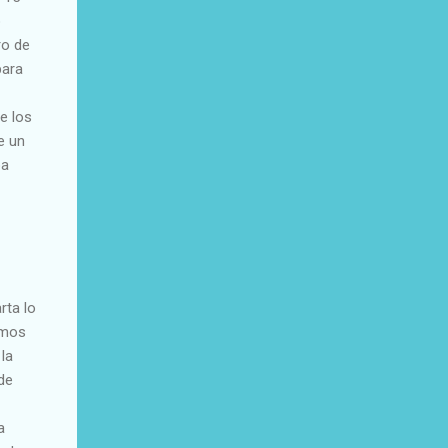
o
ro de
para
e los
e un
ba
rta lo
amos
la
de
a