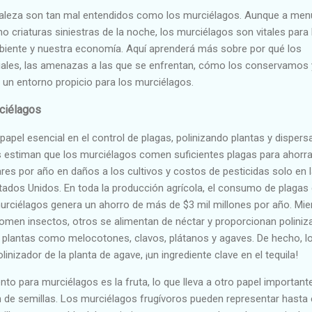
raleza son tan mal entendidos como los murciélagos. Aunque a me
criaturas siniestras de la noche, los murciélagos son vitales para 
biente y nuestra economía. Aquí aprenderá más sobre por qué los
iales, las amenazas a las que se enfrentan, cómo los conservamos 
un entorno propicio para los murciélagos.
rciélagos
apel esencial en el control de plagas, polinizando plantas y disper
es estiman que los murciélagos comen suficientes plagas para ahorra
res por año en daños a los cultivos y costos de pesticidas solo en 
stados Unidos. En toda la producción agrícola, el consumo de plagas
murciélagos genera un ahorro de más de $3 mil millones por año. Mie
en insectos, otros se alimentan de néctar y proporcionan poliniz
de plantas como melocotones, clavos, plátanos y agaves. De hecho, l
inizador de la planta de agave, ¡un ingrediente clave en el tequila!
nto para murciélagos es la fruta, lo que lleva a otro papel important
n de semillas. Los murciélagos frugívoros pueden representar hasta 