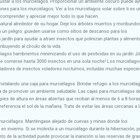
ustar a los murciélagos. Proporcionar un ambiente oscuro puede ay
ones para los murciélagos. Ver a los murciélagos volar sobre ti es u
comprender y apreciar mejor todo lo que hacen.
natural alrededor de su hogar. Deje los árboles muertos y moribundo
 un peligro: ¡pueden usarse como sitios de descanso para los
jardín para ayudar a atraer insectos que polinizan plantas y aliment
ibuyendo al círculo de la vida.
lagos hambrientos minimizando el uso de pesticidas en su jardín. ¡U
de comerse hasta 3000 insectos en una sola noche! Los murciélago
edadores de insectos voladores nocturnos, incluidas muchas especie
nstalando una caja para murciélagos. Brindar refugio a los murciéla
 de promover un ambiente saludable. Las cajas para murciélagos d
pies de altura en áreas abiertas que reciban al menos de 6 a 8 hora
preferencia el sol de la mañana. Trate de evitar las áreas cercanas a 
 murciélagos. Manténgase alejado de cuevas y minas donde los
en invierno. Si se molesta a un murciélago durante la hibernación, 
to de la actividad puede provocar la inanición si las reservas de gra