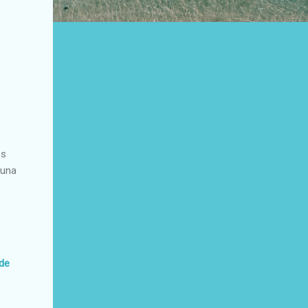
os
 una
 de