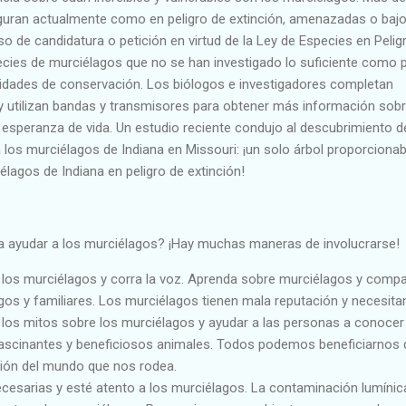
guran actualmente como en peligro de extinción, amenazadas o baj
so de candidatura o petición en virtud de la Ley de Especies en Pelig
cies de murciélagos que no se han investigado lo suficiente como 
idades de conservación. Los biólogos e investigadores completan
 utilizan bandas y transmisores para obtener más información sobr
a esperanza de vida. Un estudio reciente condujo al descubrimiento d
 los murciélagos de Indiana en Missouri: ¡un solo árbol proporciona
lagos de Indiana en peligro de extinción!
ra ayudar a los murciélagos? ¡Hay muchas maneras de involucrarse!
los murciélagos y corra la voz. Aprenda sobre murciélagos y compa
os y familiares. Los murciélagos tienen mala reputación y necesit
 los mitos sobre los murciélagos y ayudar a las personas a conocer 
ascinantes y beneficiosos animales. Todos podemos beneficiarnos 
ón del mundo que nos rodea.
ecesarias y esté atento a los murciélagos. La contaminación lumínic