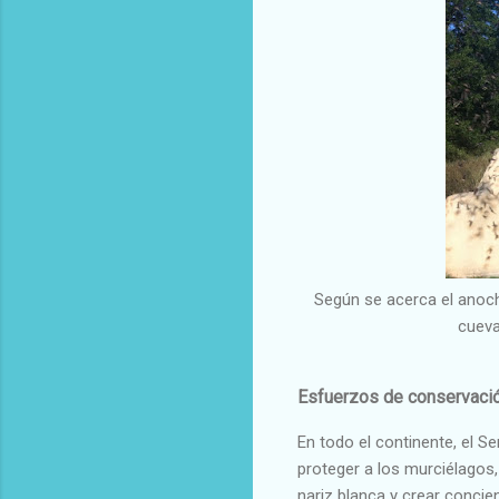
Según se acerca el anoch
cueva
Esfuerzos de conservaci
En todo el continente, el S
proteger a los murciélagos,
nariz blanca y crear concie