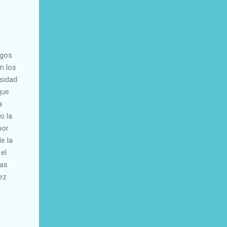
agos
n los
sidad
que
a
o la
por
e la
 el
mas
ez