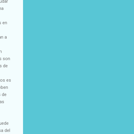
udar
na
s en
an a
n
s son
s de
gos es
eben
s de
las
puede
sa del