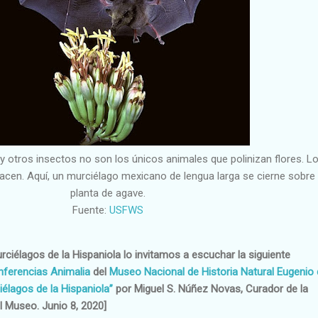
y otros insectos no son los únicos animales que polinizan flores. L
acen. Aquí, un murciélago mexicano de lengua larga se cierne sobre
planta de agave.
Fuente:
USFWS
ciélagos de la Hispaniola lo invitamos a escuchar la siguiente
nferencias Animalia
del
Museo Nacional de Historia Natural Eugenio
élagos de la Hispaniola”
por Miguel S. Núñez Novas, Curador de la
 Museo. Junio 8, 2020]