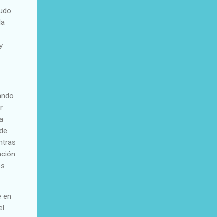
nudo
la
y
sando
r
la
 de
ntras
ación
os
e en
el