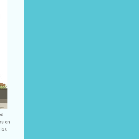
os
as en
 los