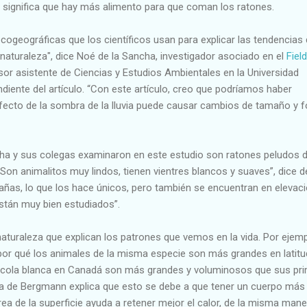
ue significa que hay más alimento para que coman los ratones.
cogeográficas que los científicos usan para explicar las tendencias
naturaleza", dice Noé de la Sancha, investigador asociado en el
Field
esor asistente de Ciencias y Estudios Ambientales en la Universidad
ndiente del artículo. “Con este artículo, creo que podríamos haber
fecto de la sombra de la lluvia puede causar cambios de tamaño y 
ha y sus colegas examinaron en este estudio son ratones peludos 
 “Son animalitos muy lindos, tienen vientres blancos y suaves”, dice d
añas, lo que los hace únicos, pero también se encuentran en elevac
están muy bien estudiados”.
aturaleza que explican los patrones que vemos en la vida. Por ejempl
por qué los animales de la misma especie son más grandes en latit
 cola blanca en Canadá son más grandes y voluminosos que sus pr
gla de Bergmann explica que esto se debe a que tener un cuerpo más
rea de la superficie ayuda a retener mejor el calor, de la misma mane