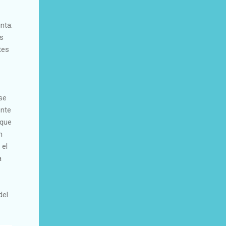
nta:
as
tes
se
ente
 que
n
 el
a
del