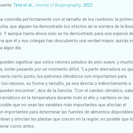
uente:
Teta et al.,
Journal of Biogeography
, 2022
ia coincidía perfectamente con el tamaño de los roedores: la primer
cha, que alguien ha demostrado los efectos de la sombra de la lluvi
s. Y aunque hasta ahora solo se ha demostrado para una especie d
ha que él y sus colegas han descubierto una verdad mayor, quizás i
a algún día.
 pueden significar que estos ratones peludos de pelo suave, y much
 están pasando por un momento difícil. "La parte aterradora es qu
sta cierto punto, los patrones climáticos son importantes para
 los ratones, su forma y tamaño, ya sea directa o indirectamente a
 pueden encontrar", dice de la Sancha. “Con el cambio climático, s
amáticos en la temperatura durante todo el año y cambios en las
 posible que no sean las variables más importantes que afectan el
on importantes para determinar las fuentes de alimentos disponibles"
bian y afectan las plantas que crecen en la región, es posible que l
perar como antes.