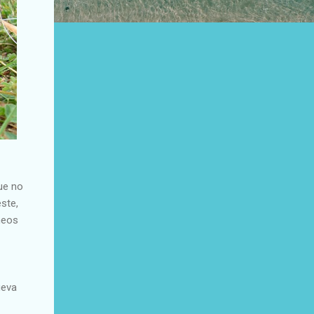
ue no
ste,
neos
ueva