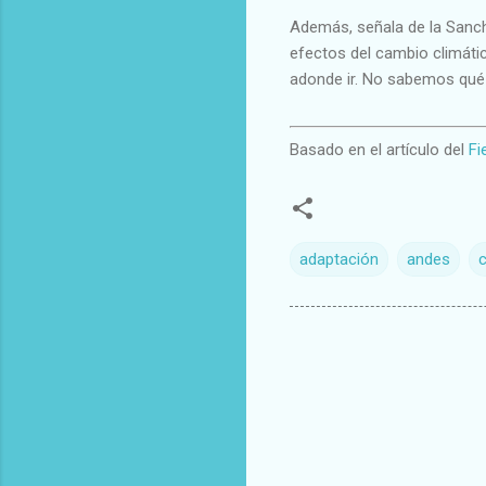
Además, señala de la Sanc
efectos del cambio climátic
adonde ir. No sabemos qué 
Basado en el artículo del
Fi
adaptación
andes