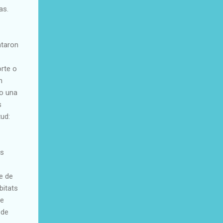
as.
ntaron
orte o
n
 o una
s
ud:
os
e de
bitats
ue
 de