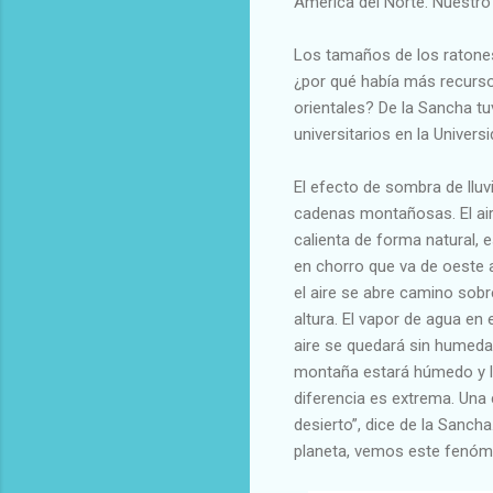
América del Norte. Nuestro 
Los tamaños de los ratones 
¿por qué había más recursos
orientales? De la Sancha t
universitarios en la Univers
El efecto de sombra de lluv
cadenas montañosas. El air
calienta de forma natural,
en chorro que va de oeste a
el aire se abre camino sob
altura. El vapor de agua en 
aire se quedará sin humedad
montaña estará húmedo y llu
diferencia es extrema. Una 
desierto”, dice de la Sanch
planeta, vemos este fenóm