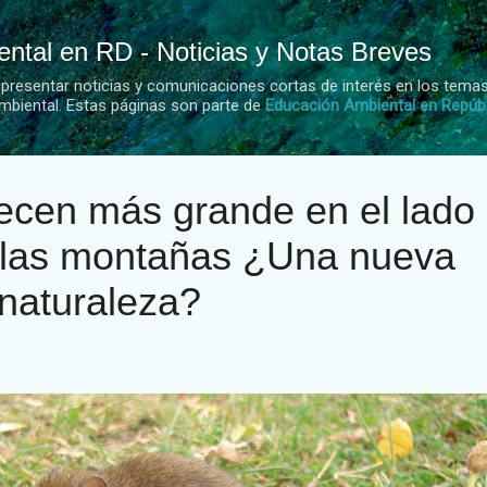
Ir al contenido principal
ntal en RD - Noticias y Notas Breves
 presentar noticias y comunicaciones cortas de interés en los tema
mbiental. Estas páginas son parte de
Educación Ambiental en Repúb
ecen más grande en el lado
e las montañas ¿Una nueva
 naturaleza?