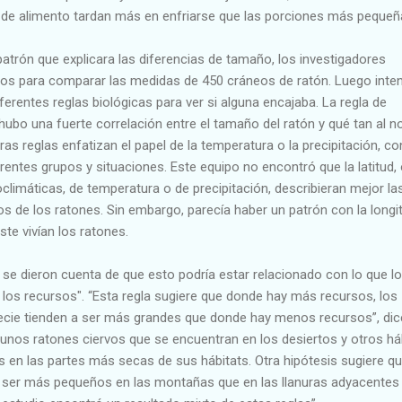
de alimento tardan más en enfriarse que las porciones más pequeñ
patrón que explicara las diferencias de tamaño, los investigadores
ticos para comparar las medidas de 450 cráneos de ratón. Luego inte
erentes reglas biológicas para ver si alguna encajaba. La regla de
bo una fuerte correlación entre el tamaño del ratón y qué tan al n
tras reglas enfatizan el papel de la temperatura o la precipitación, co
rentes grupos y situaciones. Este equipo no encontró que la latitud,
oclimáticas, de temperatura o de precipitación, describieran mejor la
 de los ratones. Sin embargo, parecía haber un patrón con la longit
ste vivían los ratones.
 se dieron cuenta de que esto podría estar relacionado con lo que l
e los recursos". “Esta regla sugiere que donde hay más recursos, los
ecie tienden a ser más grandes que donde hay menos recursos”, dic
gunos ratones ciervos que se encuentran en los desiertos y otros há
 en las partes más secas de sus hábitats. Otra hipótesis sugiere q
 ser más pequeños en las montañas que en las llanuras adyacentes