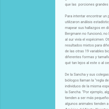
que las porciones grandes 
Para intentar encontrar un 
utilizaron análisis estadís
mapear sus hallazgos en dif
Bergmann no funcionó; no hu
al sur vivía el espécimen. O
resultados mixtos para dife
de las otras 19 variables bi
diferentes formas y tamaños
qué tan lejos al este o al oe
De la Sancha y sus colegas
biólogos llaman la "regla d
individuos de la misma esp
la Sancha. “Por ejemplo, al
tienden a ser más pequeños
algunos animales tienden a