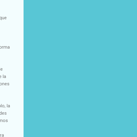
 que
forma
de
e la
iones
o, la
udes
imos
ra