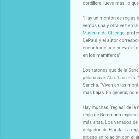
cordillera llueve más, lo q
"Hay un montón de reglas e
vemos una y otra vez en la 
Museum de Chicago
, prof
DePaul. y el autor correspo
encontrado uno nuevo: el e
en los mamíferos”.
Los ratones que de la Sanc
pelo suave,
Abrothrix hirta
.
Sancha. “Viven en las mont
más bajas. En general, no 
Hay muchas "reglas" de la n
regla de Bergmann explica 
más altas. Los venados de
delgados de Florida. La re
grueso en relación con el á