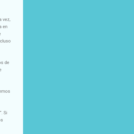
a vez,
a en
e
ncluso
os de
e
abemos
. Si
os