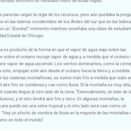
estudio encontró un resultado mixto de estas reglas”.
parecían seguir la regla de los recursos, pero aún quedaba la pregu
 en las laderas occidentales de los Andes del sur que en las lader
uvo un “¡Eureka!” momento mientras enseñaba una clase de estudian
idad Estatal de Chicago.
ia es producto de la forma en que el vapor de agua viaja sobre las
e sobre el océano recoge vapor de agua y, a medida que el océano 
 este vapor de agua asciende. Los vientos dominantes, como la corri
 este, empujan este aire desde el océano hacia la tierra y, a medida
re las cadenas montañosas, se vuelve más frío a medida que sube e
el aire frío se condensa y cae como lluvia. Si la montaña es muy alta,
 cuando llegue al otro lado de la cima. “Esencialmente, un lado de l
vioso, y el otro tendrá aire frío y seco. En algunas montañas, la
cara puede ser una selva tropical y el otro lado será casi como un
a. “Hay un efecto de sombra de lluvia en la mayoría de las montañas 
eno en todo el mundo”.