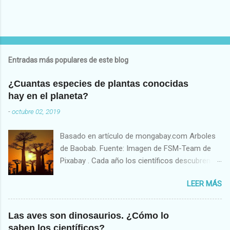
Entradas más populares de este blog
¿Cuantas especies de plantas conocidas
hay en el planeta?
-
octubre 02, 2019
Basado en artículo de mongabay.com Arboles
de Baobab. Fuente: Imagen de FSM-Team de
Pixabay . Cada año los científicos descubren o
describen, en promedio, unas 2,000 especies
LEER MÁS
nuevas de plantas de acuerdo al reporte “
Estado de las Plantas del Mundo (State of the
World’s Plants)”, producido por investigadores
Las aves son dinosaurios. ¿Cómo lo
del Royal Botanic Garden en Kew, Londres,
saben los científicos?